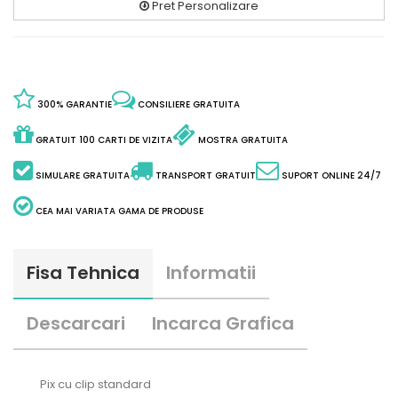
Pret Personalizare
300% GARANTIE
CONSILIERE GRATUITA
GRATUIT 100 CARTI DE VIZITA
MOSTRA GRATUITA
SIMULARE GRATUITA
TRANSPORT GRATUIT
SUPORT ONLINE 24/7
CEA MAI VARIATA GAMA DE PRODUSE
Fisa Tehnica
Informatii
Descarcari
Incarca Grafica
Pix cu clip standard