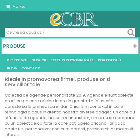
Market
PRODUSE
DESPRE NOI
SERVICII
PRETURI PERSONALIZARE
PORTOFOLIU
BLOG
CONTACT
Ideale in promovarea firmei, produselor si
serviciilor tale
Colectia de agende personalizate 2019. Agendele sunt obiecte
practice pe care oricine le are in geanta. Le foloseste si isi
doreste sa le primeasca in dar. Chiar si in contextul in care
tehnologia a adus in atentia noastra diverse gadget-uri care au
si functie de agenda, hai sa recunoastem, nimic nu se compara
cu un obiect de calitate la care poti apela oricand. Iar daca
poate fi si personalizat asa cum doresti, prezinta chiar mai mult
interes.