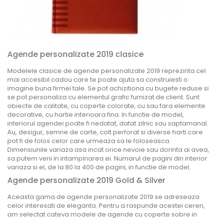
Agende personalizate 2019 clasice
Modelele clasice de agende personalizate 2019 reprezinta cel
mai accesibil cadou care te poate ajuta sa construiesti o
imagine buna firmei tale. Se pot achizitiona cu bugete reduse si
se pot personaliza cu elementul grafic furnizat de client. Sunt
obiecte de calitate, cu coperte colorate, cu sau fara elemente
decorative, cu hartie interioara fina. In functie de model,
interiorul agendei poate fi nedatat, datat zilnic sau saptamanal.
Au, desigur, semne de carte, colt perforat si diverse harti care
pot fi de folos celor care urmeaza sa le foloseasca.
Dimensiunile variaza asa incat orice nevoie sau dorinta ai avea,
sa putem veni in intampinarea ei. Numarul de pagini din interior
variaza si el, de la 80 la 400 de pagini, in functie de model.
Agende personalizate 2019 Gold & Silver
Aceasta gama de agende personalizate 2019 se adreseaza
celor interesati de eleganta. Pentru a raspunde acestei cereri,
am selectat cateva modele de agende cu coperte sobre in