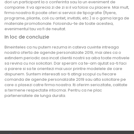
dori un participant la o conferinta sau la un eveniment de
companie. Il va aprecia zi de zi si il va folosi cu placere. Mai mult,
firma noastra iti poate oferi si servicii de tipografie (flyere,
programe, pliante, coli cu antet, invitatii, etc.) si o gama larga de
materiale promotionale. Folosindu-te de toate acestea,
evenimentul tau va fi de neuitat.
In loc de concluzie
Bineinteles ca nu putem rezuma in cateva cuvinte intreaga
noastra oferta de agende personalizate 2019, mai ales ca o
extindem periodic asa incat clientii nostrii sa aiba toate motivele
sa revina cu noi solicitari. Dar speram ca te-am ajutat sa-ti faci
o parere si sa te orientezi mai usor printre modelele de care
dispunem. Suntem interesati sa-ti atingi scopul cu fiecare
comanda de agende personalizate 2019 sau alta solicitare pe
care o plasezi catre firma noastra. Iti oferim seriozitate, calitate
si termene respectate intocmai. Pentru ca ne plac
parteneriatele de lunga durata.