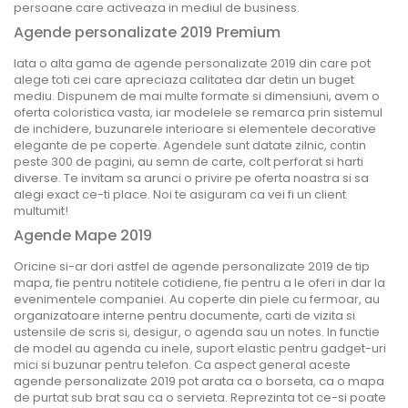
persoane care activeaza in mediul de business.
Agende personalizate 2019 Premium
Iata o alta gama de agende personalizate 2019 din care pot
alege toti cei care apreciaza calitatea dar detin un buget
mediu. Dispunem de mai multe formate si dimensiuni, avem o
oferta coloristica vasta, iar modelele se remarca prin sistemul
de inchidere, buzunarele interioare si elementele decorative
elegante de pe coperte. Agendele sunt datate zilnic, contin
peste 300 de pagini, au semn de carte, colt perforat si harti
diverse. Te invitam sa arunci o privire pe oferta noastra si sa
alegi exact ce-ti place. Noi te asiguram ca vei fi un client
multumit!
Agende Mape 2019
Oricine si-ar dori astfel de agende personalizate 2019 de tip
mapa, fie pentru notitele cotidiene, fie pentru a le oferi in dar la
evenimentele companiei. Au coperte din piele cu fermoar, au
organizatoare interne pentru documente, carti de vizita si
ustensile de scris si, desigur, o agenda sau un notes. In functie
de model au agenda cu inele, suport elastic pentru gadget-uri
mici si buzunar pentru telefon. Ca aspect general aceste
agende personalizate 2019 pot arata ca o borseta, ca o mapa
de purtat sub brat sau ca o servieta. Reprezinta tot ce-si poate