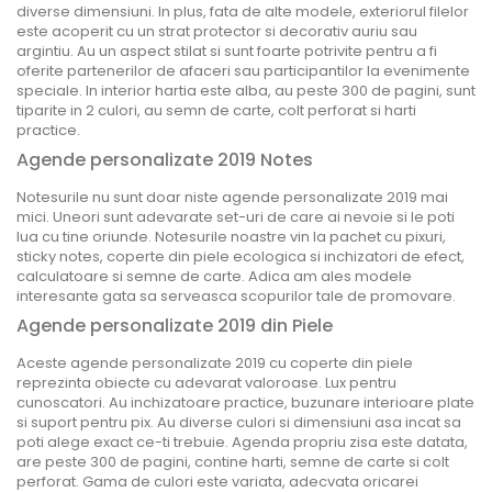
diverse dimensiuni. In plus, fata de alte modele, exteriorul filelor
este acoperit cu un strat protector si decorativ auriu sau
argintiu. Au un aspect stilat si sunt foarte potrivite pentru a fi
oferite partenerilor de afaceri sau participantilor la evenimente
speciale. In interior hartia este alba, au peste 300 de pagini, sunt
tiparite in 2 culori, au semn de carte, colt perforat si harti
practice.
Agende personalizate 2019 Notes
Notesurile nu sunt doar niste agende personalizate 2019 mai
mici. Uneori sunt adevarate set-uri de care ai nevoie si le poti
lua cu tine oriunde. Notesurile noastre vin la pachet cu pixuri,
sticky notes, coperte din piele ecologica si inchizatori de efect,
calculatoare si semne de carte. Adica am ales modele
interesante gata sa serveasca scopurilor tale de promovare.
Agende personalizate 2019 din Piele
Aceste agende personalizate 2019 cu coperte din piele
reprezinta obiecte cu adevarat valoroase. Lux pentru
cunoscatori. Au inchizatoare practice, buzunare interioare plate
si suport pentru pix. Au diverse culori si dimensiuni asa incat sa
poti alege exact ce-ti trebuie. Agenda propriu zisa este datata,
are peste 300 de pagini, contine harti, semne de carte si colt
perforat. Gama de culori este variata, adecvata oricarei