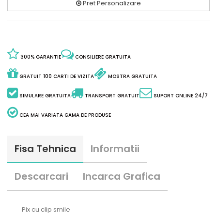
Pret Personalizare
300% GARANTIE
CONSILIERE GRATUITA
GRATUIT 100 CARTI DE VIZITA
MOSTRA GRATUITA
SIMULARE GRATUITA
TRANSPORT GRATUIT
SUPORT ONLINE 24/7
CEA MAI VARIATA GAMA DE PRODUSE
Fisa Tehnica
Informatii
Descarcari
Incarca Grafica
Pix cu clip smile