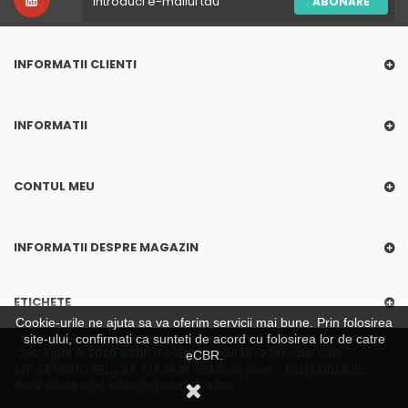
ABONARE
INFORMATII CLIENTI
INFORMATII
CONTUL MEU
INFORMATII DESPRE MAGAZIN
ETICHETE
Cookie-urile ne ajuta sa va oferim servicii mai bune. Prin folosirea
site-ului, confirmati ca sunteti de acord cu folosirea lor de catre
Copyright © 2020
eCBR
. Toate drepturile rezervate. CBR
eCBR.
ADVERTISING SRL, CUI: RO 34961551, Reg Com : J23/3100/2015,
IBAN: RO98 BTRL RONC RT03 8185 4301