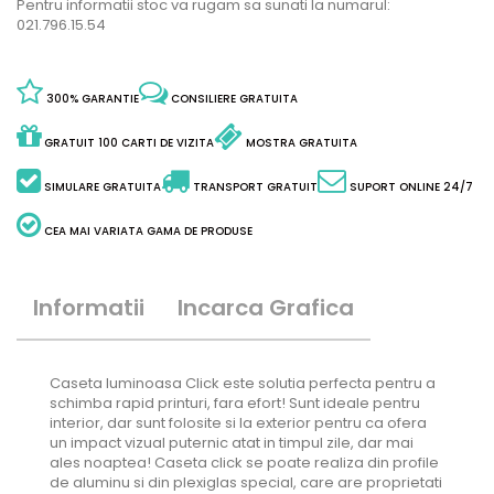
Pentru informatii stoc va rugam sa sunati la numarul:
021.796.15.54
300% GARANTIE
CONSILIERE GRATUITA
GRATUIT 100 CARTI DE VIZITA
MOSTRA GRATUITA
SIMULARE GRATUITA
TRANSPORT GRATUIT
SUPORT ONLINE 24/7
CEA MAI VARIATA GAMA DE PRODUSE
Informatii
Incarca Grafica
Caseta luminoasa Click este solutia perfecta pentru a
schimba rapid printuri, fara efort! Sunt ideale pentru
interior, dar sunt folosite si la exterior pentru ca ofera
un impact vizual puternic atat in timpul zile, dar mai
ales noaptea! Caseta click se poate realiza din profile
de aluminu si din plexiglas special, care are proprietati