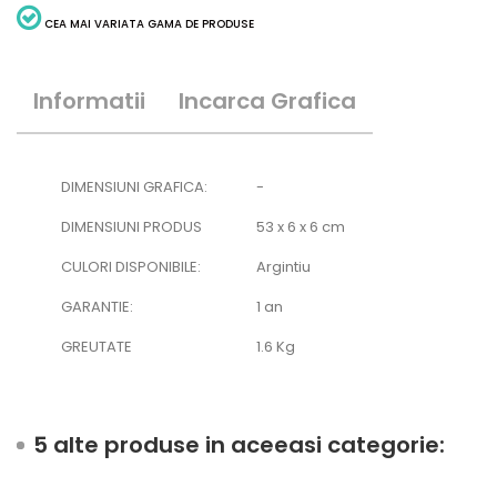
CEA MAI VARIATA GAMA DE PRODUSE
Informatii
Incarca Grafica
DIMENSIUNI GRAFICA:
-
DIMENSIUNI PRODUS
53 x 6 x 6 cm
CULORI DISPONIBILE:
Argintiu
GARANTIE:
1 an
GREUTATE
1.6 Kg
5 alte produse in aceeasi categorie: