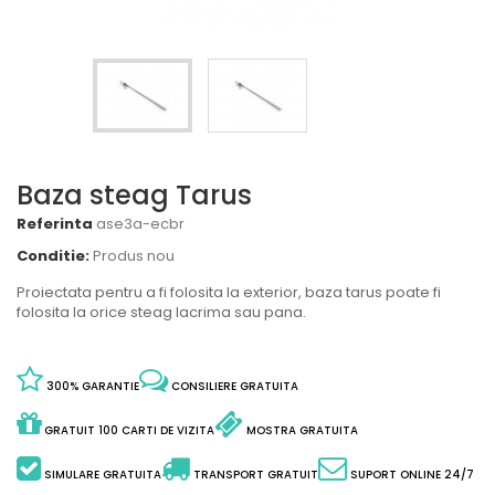
Baza steag Tarus
Referinta
ase3a-ecbr
Conditie:
Produs nou
Proiectata pentru a fi folosita la exterior, baza tarus poate fi
folosita la orice steag lacrima sau pana.
300% GARANTIE
CONSILIERE GRATUITA
GRATUIT 100 CARTI DE VIZITA
MOSTRA GRATUITA
SIMULARE GRATUITA
TRANSPORT GRATUIT
SUPORT ONLINE 24/7