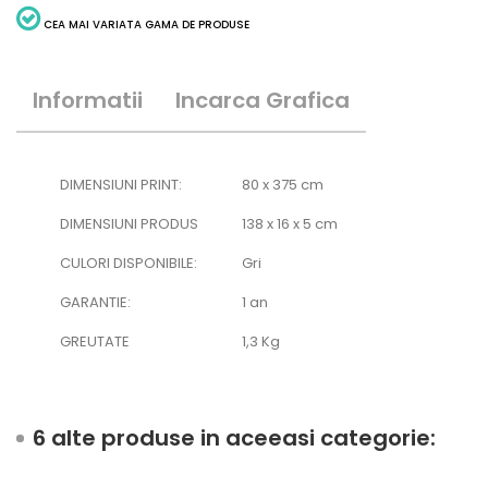
CEA MAI VARIATA GAMA DE PRODUSE
Informatii
Incarca Grafica
DIMENSIUNI PRINT:
80 x 375 cm
DIMENSIUNI PRODUS
138 x 16 x 5 cm
CULORI DISPONIBILE:
Gri
GARANTIE:
1 an
GREUTATE
1,3 Kg
6 alte produse in aceeasi categorie: