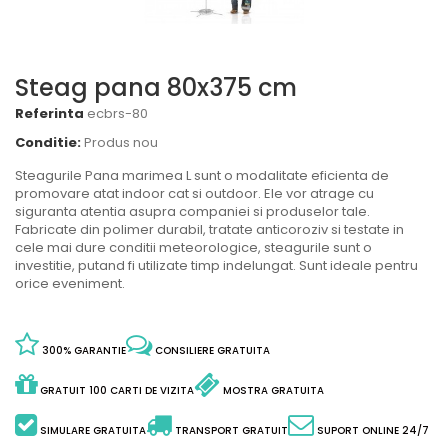
Steag pana 80x375 cm
Referinta
ecbrs-80
Conditie:
Produs nou
Steagurile Pana marimea L sunt o modalitate eficienta de
promovare atat indoor cat si outdoor. Ele vor atrage cu
siguranta atentia asupra companiei si produselor tale.
Fabricate din polimer durabil, tratate anticoroziv si testate in
cele mai dure conditii meteorologice, steagurile sunt o
investitie, putand fi utilizate timp indelungat. Sunt ideale pentru
orice eveniment.
300% GARANTIE
CONSILIERE GRATUITA
GRATUIT 100 CARTI DE VIZITA
MOSTRA GRATUITA
SIMULARE GRATUITA
TRANSPORT GRATUIT
SUPORT ONLINE 24/7