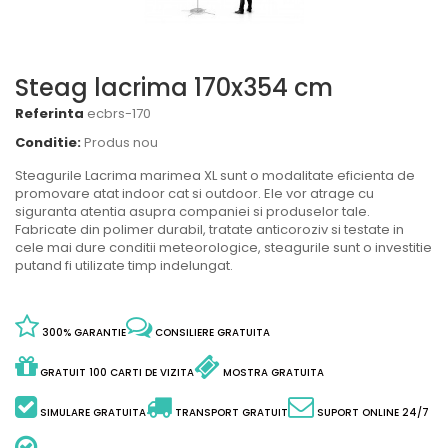
Steag lacrima 170x354 cm
Referinta
ecbrs-170
Conditie:
Produs nou
Steagurile Lacrima marimea XL sunt o modalitate eficienta de
promovare atat indoor cat si outdoor. Ele vor atrage cu
siguranta atentia asupra companiei si produselor tale.
Fabricate din polimer durabil, tratate anticoroziv si testate in
cele mai dure conditii meteorologice, steagurile sunt o investitie
putand fi utilizate timp indelungat.
300% GARANTIE
CONSILIERE GRATUITA
GRATUIT 100 CARTI DE VIZITA
MOSTRA GRATUITA
SIMULARE GRATUITA
TRANSPORT GRATUIT
SUPORT ONLINE 24/7