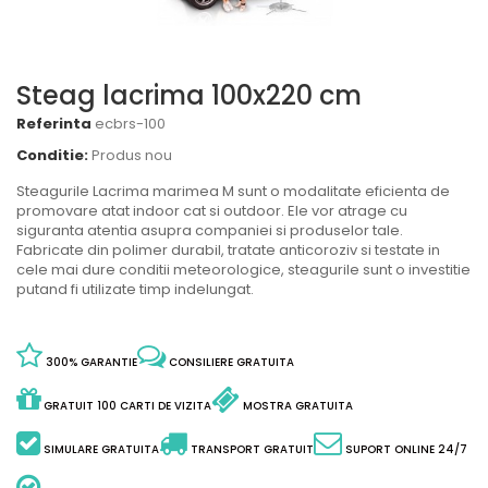
Steag lacrima 100x220 cm
Referinta
ecbrs-100
Conditie:
Produs nou
Steagurile Lacrima marimea M sunt o modalitate eficienta de
promovare atat indoor cat si outdoor. Ele vor atrage cu
siguranta atentia asupra companiei si produselor tale.
Fabricate din polimer durabil, tratate anticoroziv si testate in
cele mai dure conditii meteorologice, steagurile sunt o investitie
putand fi utilizate timp indelungat.
300% GARANTIE
CONSILIERE GRATUITA
GRATUIT 100 CARTI DE VIZITA
MOSTRA GRATUITA
SIMULARE GRATUITA
TRANSPORT GRATUIT
SUPORT ONLINE 24/7