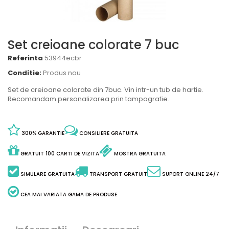
Set creioane colorate 7 buc
Referinta
53944ecbr
Conditie:
Produs nou
Set de creioane colorate din 7buc. Vin intr-un tub de hartie.
Recomandam personalizarea prin tampografie.
300% GARANTIE
CONSILIERE GRATUITA
GRATUIT 100 CARTI DE VIZITA
MOSTRA GRATUITA
SIMULARE GRATUITA
TRANSPORT GRATUIT
SUPORT ONLINE 24/7
CEA MAI VARIATA GAMA DE PRODUSE