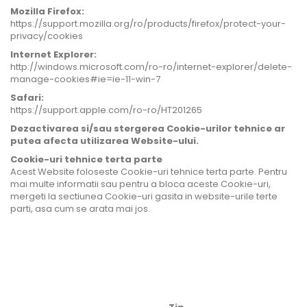
Mozilla Firefox:
https://support.mozilla.org/ro/products/firefox/protect-your-
privacy/cookies
Internet Explorer:
http://windows.microsoft.com/ro-ro/internet-explorer/delete-
manage-cookies#ie=ie-11-win-7
Safari:
https://support.apple.com/ro-ro/HT201265
Dezactivarea si/sau stergerea Cookie-urilor tehnice ar
putea afecta utilizarea Website-ului.
Cookie-uri tehnice terta parte
Acest Website foloseste Cookie-uri tehnice terta parte. Pentru
mai multe informatii sau pentru a bloca aceste Cookie-uri,
mergeti la sectiunea Cookie-uri gasita in website-urile terte
parti, asa cum se arata mai jos.