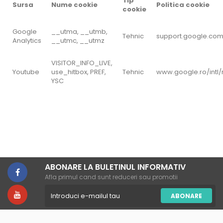
Tip
Sursa
Nume cookie
Politica cookie
cookie
Google
__utma, __utmb,
Tehnic
support.google.com
Analytics
__utmc, __utmz
VISITOR_INFO_LIVE,
Youtube
use_hitbox, PREF,
Tehnic
www.google.ro/intl/
YSC
ABONARE LA BULETINUL INFORMATIV
Afla primul cand sunt reduceri sau promotii
ABONARE