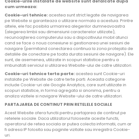
Cookie-urile instalate de website sunt defalcate dupa
cum urmeaza:
Cookie-uri tehnice:
acestea sunt strict legate de navigarea
pe Website si garanteaza o utilizare normala a acestuia. Printre
altele, ele fac posibila urmarirea alegerilor dumneavoastra
(alegerea limbii sau dimensiunii caracterelor utilizate),
recunoaşterea computerului sau a dispozitivului mobil atunci
cand se face o noua conexiune si gestionarea unei sesiuni de
navigare (permitand conectarea continua la zona protejata de
detaliile de conectare pe toata durata sesiunii de navigare). Ele
sunt, de asemenea, utilizate in scopuri statistice pentru a
imbunatati serviciul si utilizarea Website-ului de catre utilizatori.
Cookie-uri tehnice terta parte:
acestea sunt Cookie-uri
instalate pe Website de catre terte parti. Aceasta categorie
include Cookie-uri ale Google Analytics, care sunt utilizate in
scopuri statistice, in forma agregata si anonima, pentru a
analiza vizitele si navigare Website-ului de catre utilizatori.
PARTAJAREA DE CONTINUT PRIN RETELELE SOCIALE
Acest Website ofera functii pentru partajarea de continut pe
retelele sociale. Daca utilizatorul foloseste aceste functii,
operatorul de retea sociala ar putea colecta informatii, cum ar
fi adresa IP folosita sau paginile vizitate sau inregistra Cookie-
uri.