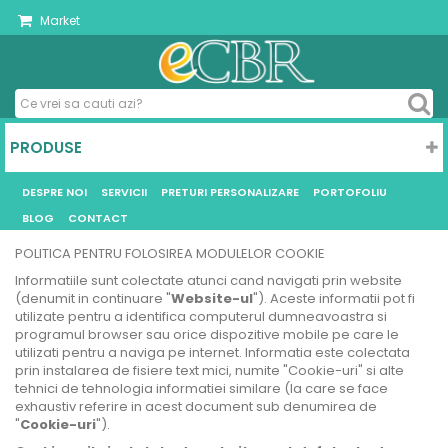
Market
PRODUSE
DESPRE NOI
SERVICII
PRETURI PERSONALIZARE
PORTOFOLIU
BLOG
CONTACT
POLITICA PENTRU FOLOSIREA MODULELOR COOKIE
Informatiile sunt colectate atunci cand navigati prin website
(denumit in continuare "
Website-ul
"). Aceste informatii pot fi
utilizate pentru a identifica computerul dumneavoastra si
programul browser sau orice dispozitive mobile pe care le
utilizati pentru a naviga pe internet. Informatia este colectata
prin instalarea de fisiere text mici, numite "Cookie-uri" si alte
tehnici de tehnologia informatiei similare (la care se face
exhaustiv referire in acest document sub denumirea de
"
Cookie-uri
").